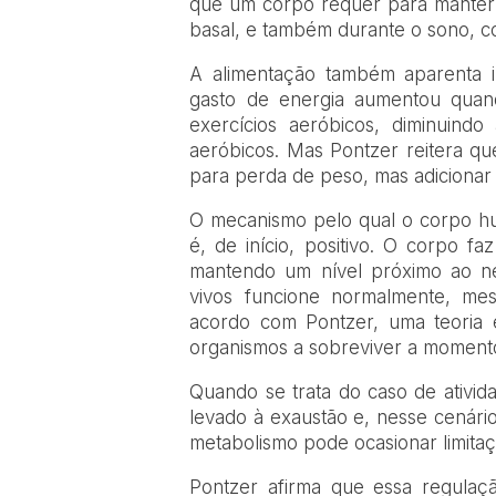
que um corpo requer para manter f
basal, e também durante o sono, c
A alimentação também aparenta i
gasto de energia aumentou quand
exercícios aeróbicos, diminuind
aeróbicos. Mas Pontzer reitera que
para perda de peso, mas adicionar 
O mecanismo pelo qual o corpo hum
é, de início, positivo. O corpo fa
mantendo um nível próximo ao ne
vivos funcione normalmente, me
acordo com Pontzer, uma teoria é
organismos a sobreviver a momentos 
Quando se trata do caso de ativida
levado à exaustão e, nesse cenário
metabolismo pode ocasionar limitaçõ
Pontzer afirma que essa regulaç