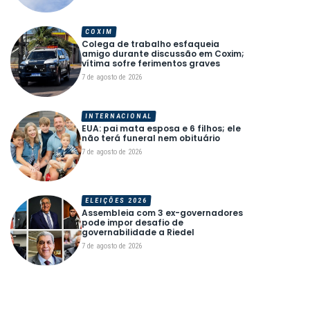
COXIM
Colega de trabalho esfaqueia
amigo durante discussão em Coxim;
vítima sofre ferimentos graves
7 de agosto de 2026
INTERNACIONAL
EUA: pai mata esposa e 6 filhos; ele
não terá funeral nem obituário
7 de agosto de 2026
ELEIÇÕES 2026
Assembleia com 3 ex-governadores
pode impor desafio de
governabilidade a Riedel
7 de agosto de 2026