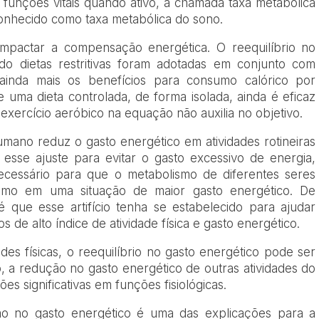
unções vitais quando ativo, a chamada taxa metabólica
onhecido como taxa metabólica do sono.
mpactar a compensação energética. O reequilíbrio no
o dietas restritivas foram adotadas em conjunto com
o ainda mais os benefícios para consumo calórico por
 uma dieta controlada, de forma isolada, ainda é eficaz
exercício aeróbico na equação não auxilia no objetivo.
ano reduz o gasto energético em atividades rotineiras
z esse ajuste para evitar o gasto excessivo de energia,
cessário para que o metabolismo de diferentes seres
smo em uma situação de maior gasto energético. De
 que esse artifício tenha se estabelecido para ajudar
de alto índice de atividade física e gasto energético.
des físicas, o reequilíbrio no gasto energético pode ser
, a redução no gasto energético de outras atividades do
es significativas em funções fisiológicas.
ão no gasto energético é uma das explicações para a