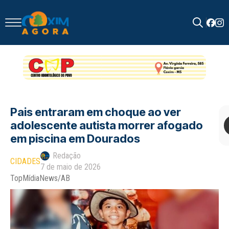
Search
for:
Pais entraram em choque ao ver
adolescente autista morrer afogado
em piscina em Dourados
Redação
CIDADES
7 de maio de 2026
TopMídiaNews/AB