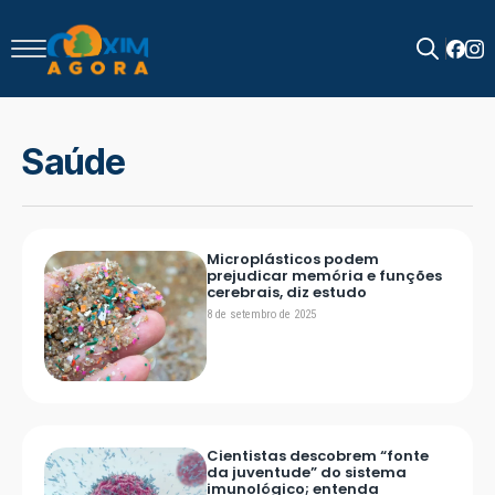
Search
for:
Saúde
Microplásticos podem
prejudicar memória e funções
cerebrais, diz estudo
8 de setembro de 2025
Cientistas descobrem “fonte
da juventude” do sistema
imunológico; entenda