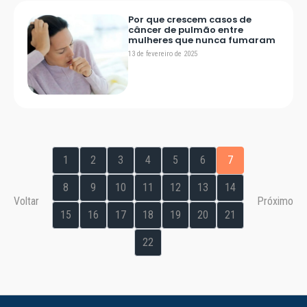
Por que crescem casos de
câncer de pulmão entre
mulheres que nunca fumaram
13 de fevereiro de 2025
1
2
3
4
5
6
7
8
9
10
11
12
13
14
Voltar
Próximo
15
16
17
18
19
20
21
22