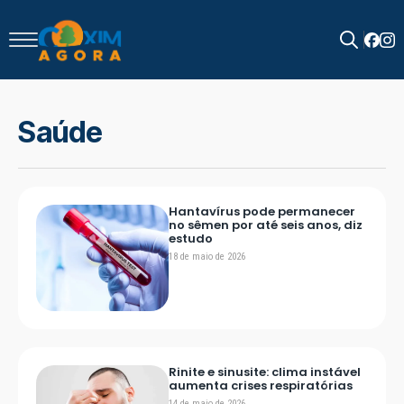
Search
for:
Saúde
Hantavírus pode permanecer
no sêmen por até seis anos, diz
estudo
18 de maio de 2026
Rinite e sinusite: clima instável
aumenta crises respiratórias
14 de maio de 2026