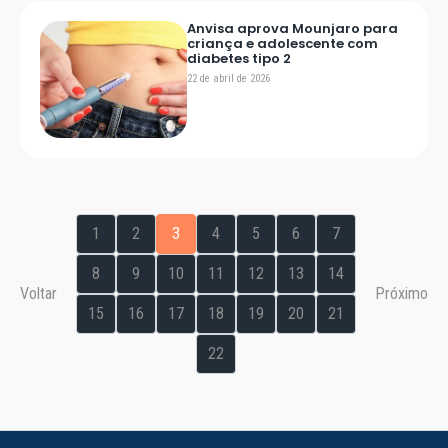
Anvisa aprova Mounjaro para
criança e adolescente com
diabetes tipo 2
22 de abril de 2026
1
2
3
4
5
6
7
8
9
10
11
12
13
14
Voltar
Próximo
15
16
17
18
19
20
21
22