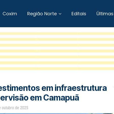
Coxim
Região Norte
Editais
Últimas
vestimentos em infraestrutura
upervisão em Camapuã
e outubro de 2025