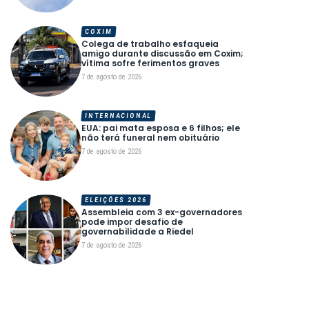
COXIM
Colega de trabalho esfaqueia
amigo durante discussão em Coxim;
vítima sofre ferimentos graves
7 de agosto de 2026
INTERNACIONAL
EUA: pai mata esposa e 6 filhos; ele
não terá funeral nem obituário
7 de agosto de 2026
ELEIÇÕES 2026
Assembleia com 3 ex-governadores
pode impor desafio de
governabilidade a Riedel
7 de agosto de 2026