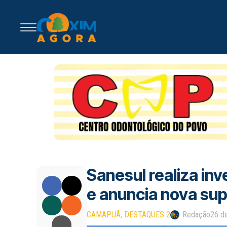
Sanesul realiza in
e anuncia nova s
CAMAPUÃ
DESTAQUES 2
Redação
26 d