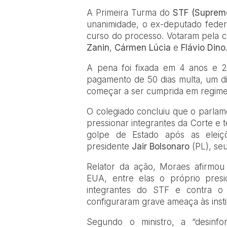
A Primeira Turma do
STF (Supremo
unanimidade, o ex-deputado fede
curso do processo. Votaram pela c
Zanin
,
Cármen Lúcia
e
Flávio Dino
A pena foi fixada em 4 anos e 
pagamento de 50 dias multa, um di
começar a ser cumprida em regime
O colegiado concluiu que o parlam
pressionar integrantes da Corte e t
golpe de Estado após as eleiç
presidente
Jair Bolsonaro
(PL), seu
Relator da ação, Moraes afirmou
EUA, entre elas o próprio pres
integrantes do STF e contra o B
configuraram grave ameaça às instit
Segundo o ministro, a “desinfo