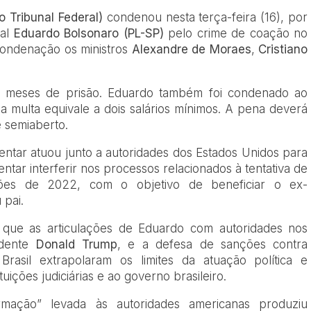
 Tribunal Federal)
condenou nesta terça-feira (16), por
ral
Eduardo Bolsonaro (PL-SP)
pelo crime de coação no
ondenação os ministros
Alexandre de Moraes
,
Cristiano
.
2 meses de prisão. Eduardo também foi condenado ao
a multa equivale a dois salários mínimos. A pena deverá
 semiaberto.
entar atuou junto a autoridades dos Estados Unidos para
entar interferir nos processos relacionados à tentativa de
ões de 2022, com o objetivo de beneficiar o ex-
 pai.
 que as articulações de Eduardo com autoridades nos
idente
Donald Trump
, e a defesa de sanções contra
rasil extrapolaram os limites da atuação política e
uições judiciárias e ao governo brasileiro.
rmação” levada às autoridades americanas produziu