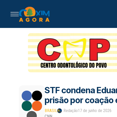
STF condena Eduar
prisão por coação
BRASIL
Redação
17 de junho de 2026
CNN