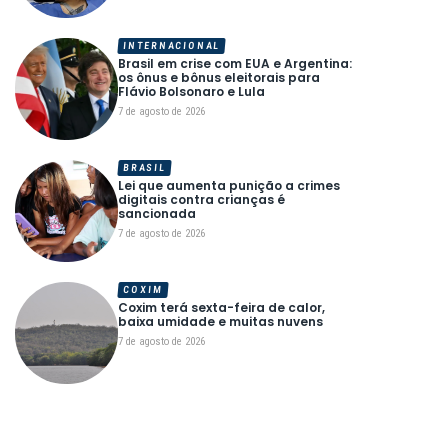
INTERNACIONAL
Brasil em crise com EUA e Argentina:
os ônus e bônus eleitorais para
Flávio Bolsonaro e Lula
7 de agosto de 2026
BRASIL
Lei que aumenta punição a crimes
digitais contra crianças é
sancionada
7 de agosto de 2026
COXIM
Coxim terá sexta-feira de calor,
baixa umidade e muitas nuvens
7 de agosto de 2026