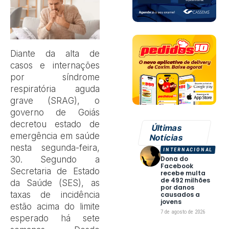
D
iante da alta de
casos e internações
por síndrome
respiratória aguda
grave (SRAG), o
governo de Goiás
decretou estado de
Últimas
emergência em saúde
Notícias
nesta segunda-feira,
INTERNACIONAL
30. Segundo a
Dona do
Facebook
Secretaria de Estado
recebe multa
de 492 milhões
da Saúde (SES), as
por danos
taxas de incidência
causados a
jovens
estão acima do limite
7 de agosto de 2026
esperado há sete