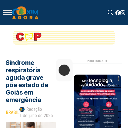
Search
for:
Síndrome
PUBLICIDADE
respiratória
aguda grave
põe estado de
Goiás em
emergência
Redação
BRASIL
1 de julho de 2025