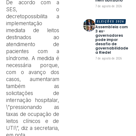
nem obituário
De acordo com a
7 de agosto de 2026
SES, o
decretopossibilita a
ELEIÇÕES 2026
implementação
Assembleia com
imediata de leitos
3 ex-
governadores
destinados ao
pode impor
atendimento de
desafio de
governabilidade
pacientes com a
a Riedel
síndrome. A medida é
7 de agosto de 2026
necessária porque,
com o avanço dos
casos, aumentaram
também as
solicitações de
internação hospitalar,
\”pressionando as
taxas de ocupação de
leitos clínicos e de
UTI\”, diz a secretaria,
em nota.