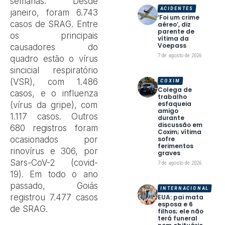
semanas. Desde
ACIDENTES
janeiro, foram 6.743
‘Foi um crime
casos de SRAG. Entre
aéreo’, diz
parente de
os principais
vítima da
Voepass
causadores do
7 de agosto de 2026
quadro estão o vírus
sincicial respiratório
(VSR), com 1.486
COXIM
Colega de
casos, e o influenza
trabalho
esfaqueia
(vírus da gripe), com
amigo
1.117 casos. Outros
durante
discussão em
680 registros foram
Coxim; vítima
ocasionados por
sofre
ferimentos
rinovírus e 306, por
graves
Sars-CoV-2 (covid-
7 de agosto de 2026
19). Em todo o ano
passado, Goiás
INTERNACIONAL
registrou 7.477 casos
EUA: pai mata
esposa e 6
de SRAG.
filhos; ele não
terá funeral