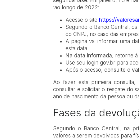
segunda fase.
Em janeiro, no enta
‘ao longo de 2022’.
Acesse o site
https://valoresa
Segundo o Banco Central, os c
do CNPJ, no caso das empres
A página vai informar uma da
esta data
Na data informada
, retorne 
Use seu login gov.br para ace
Após o acesso,
consulte o val
Ao fazer esta primeira consulta
consultar e solicitar o resgate do
ano de nascimento da pessoa ou da
Fases da devoluç
Segundo o Banco Central, na pri
valores a serem devolvidos para fís