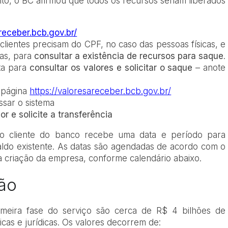
nto, o BC afirmou que todos os recursos seriam liberados
receber.bcb.gov.br/
lientes precisam do CPF, no caso das pessoas físicas, e
as, para
consultar a existência de recursos para saque
.
ta para
consultar os valores e solicitar o saque
–
anot
e
à página
https://valoresareceber.bcb.gov.br/
ssar o sistema
or e solicite a transferência
, o cliente do banco recebe uma data e período para
 saldo existente. As datas são agendadas de acordo com o
 criação da empresa, conforme calendário abaixo.
ão
meira fase do serviço são cerca de R$ 4 bilhões de
icas e jurídicas. Os valores decorrem de: