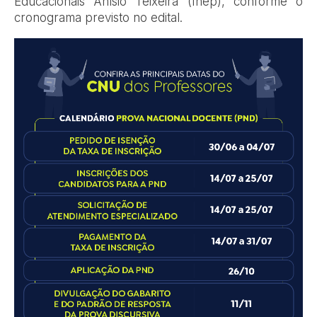
Educacionais Anísio Teixeira (Inep), conforme o
cronograma previsto no edital.