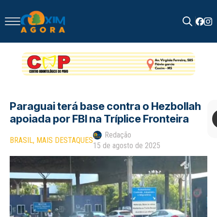
Search
for:
Paraguai terá base contra o Hezbollah
apoiada por FBI na Tríplice Fronteira
Redação
BRASIL
MAIS DESTAQUES
15 de agosto de 2025