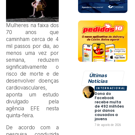
Mulheres na faixa dos
70 anos que
caminham cerca de 4
mil passos por dia, ao
menos uma vez por
semana, reduzem
significativamente o
risco de morte e de
Últimas
desenvolver doenças
Notícias
cardiovasculares,
INTERNACIONAL
Dona do
aponta um estudo
Facebook
divulgado pela
recebe multa
de 492 milhões
agência EFE nesta
por danos
causados a
quinta-feira.
jovens
7 de agosto de 2026
De acordo com a
pesquisa, conduzida