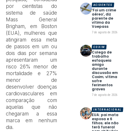
por cientistas do
ACIDENTES
‘Foi um crime
sistema de saúde
aéreo’, diz
parente de
Mass General
vítima da
Brigham, em Boston
Voepass
(EUA), mulheres que
7 de agosto de 2026
atingiram essa meta
de passos em um ou
COXIM
Colega de
dois dias por semana
trabalho
apresentaram um
esfaqueia
amigo
risco 26% menor de
durante
discussão em
mortalidade e 27%
Coxim; vítima
menor de
sofre
ferimentos
desenvolver doenças
graves
cardiovasculares em
7 de agosto de 2026
comparação com
aquelas que não
INTERNACIONAL
chegaram a essa
EUA: pai mata
esposa e 6
marca em nenhum
filhos; ele não
dia.
terá funeral