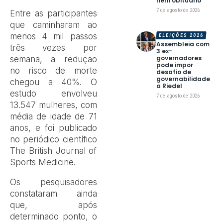
nem obituário
7 de agosto de 2026
Entre as participantes
que caminharam ao
menos 4 mil passos
ELEIÇÕES 2026
Assembleia com
três vezes por
3 ex-
governadores
semana, a redução
pode impor
no risco de morte
desafio de
governabilidade
chegou a 40%. O
a Riedel
estudo envolveu
7 de agosto de 2026
13.547 mulheres, com
média de idade de 71
anos, e foi publicado
no periódico científico
The British Journal of
Sports Medicine.
Os pesquisadores
constataram ainda
que, após
determinado ponto, o