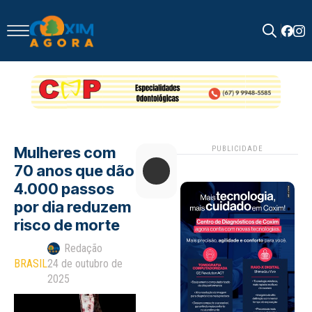
Search
for:
Mulheres com
PUBLICIDADE
70 anos que dão
4.000 passos
por dia reduzem
risco de morte
Redação
BRASIL
24 de outubro de
2025