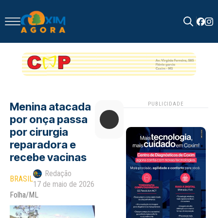
Search
for:
Menina atacada
PUBLICIDADE
por onça passa
por cirurgia
reparadora e
recebe vacinas
Redação
BRASIL
17 de maio de 2026
Folha/ML