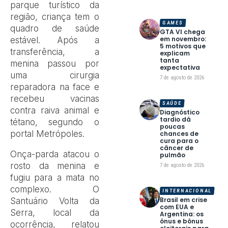
parque turístico da
região, criança tem o
GAMES
quadro de saúde
GTA VI chega
em novembro:
estável. Após a
5 motivos que
transferência, a
explicam
tanta
menina passou por
expectativa
uma cirurgia
7 de agosto de 2026
reparadora na face e
recebeu vacinas
SAÚDE
contra raiva animal e
Diagnóstico
tardio dá
tétano, segundo o
poucas
portal Metrópoles.
chances de
cura para o
câncer de
Onça-parda atacou o
pulmão
rosto da menina e
7 de agosto de 2026
fugiu para a mata no
complexo. O
INTERNACIONAL
Brasil em crise
Santuário Volta da
com EUA e
Serra, local da
Argentina: os
ônus e bônus
ocorrência, relatou