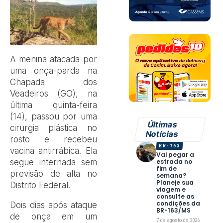
A menina atacada por
uma onça-parda na
Chapada dos
Veadeiros (GO), na
última quinta-feira
(14), passou por uma
Últimas
cirurgia plástica no
Notícias
rosto e recebeu
BR-163
vacina antirrábica. Ela
Vai pegar a
segue internada sem
estrada no
fim de
previsão de alta no
semana?
Planeje sua
Distrito Federal.
viagem e
consulte as
condições da
Dois dias após ataque
BR-163/MS
de onça em um
7 de agosto de 2026