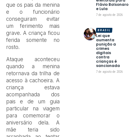
eleitorais para
que os pais da menina
Flávio Bolsonaro
e Lula
e o funcionário
7 de agosto de 2026
conseguiram evitar
um ferimento mais
BRASIL
grave. A criança ficou
Lei que
ferida somente no
aumenta
punição a
rosto.
crimes
digitais
contra
Ataque aconteceu
crianças é
sancionada
quando a menina
7 de agosto de 2026
retornava da trilha de
acesso à cachoeira. A
criança estava
acompanhada dos
pais e de um guia
particular na viagem
para comemorar o
aniversário dela. A
mãe teria sido
arranhada ao tentar