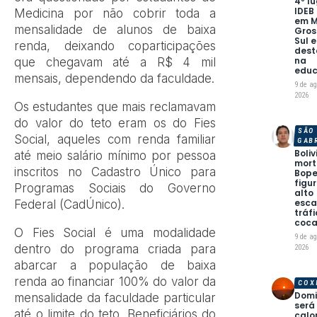
4º l
IDEB
Medicina por não cobrir toda a
em 
mensalidade de alunos de baixa
Gros
Sul e
renda, deixando coparticipações
des
na
que chegavam até a R$ 4 mil
edu
mensais, dependendo da faculdade.
9 de a
2026
Os estudantes que mais reclamavam
do valor do teto eram os do Fies
SÃO
Social, aqueles com renda familiar
GAB
Boli
até meio salário mínimo por pessoa
mort
inscritos no Cadastro Único para
Bope
figu
Programas Sociais do Governo
alto
esca
Federal (CadÚnico).
tráf
coca
O Fies Social é uma modalidade
9 de a
dentro do programa criada para
2026
abarcar a população de baixa
renda ao financiar 100% do valor da
COX
Dom
mensalidade da faculdade particular
será
até o limite do teto. Beneficiários do
calo