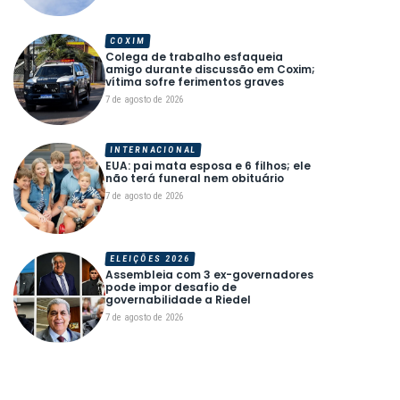
COXIM
Colega de trabalho esfaqueia
amigo durante discussão em Coxim;
vítima sofre ferimentos graves
7 de agosto de 2026
INTERNACIONAL
EUA: pai mata esposa e 6 filhos; ele
não terá funeral nem obituário
7 de agosto de 2026
ELEIÇÕES 2026
Assembleia com 3 ex-governadores
pode impor desafio de
governabilidade a Riedel
7 de agosto de 2026