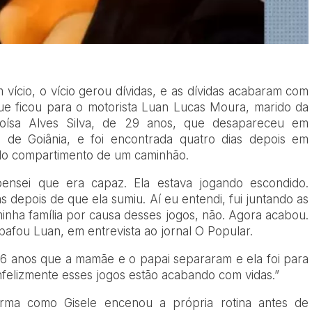
m vício, o vício gerou dívidas, e as dívidas acabaram com
 que ficou para o motorista Luan Lucas Moura, marido da
loísa Alves Silva, de 29 anos, que desapareceu em
a de Goiânia, e foi encontrada quatro dias depois em
o do compartimento de um caminhão.
ensei que era capaz. Ela estava jogando escondido.
 depois de que ela sumiu. Aí eu entendi, fui juntando as
inha família por causa desses jogos, não. Agora acabou.
afou Luan, em entrevista ao jornal O Popular.
e 6 anos que a mamãe e o papai separaram e ela foi para
Infelizmente esses jogos estão acabando com vidas.”
rma como Gisele encenou a própria rotina antes de