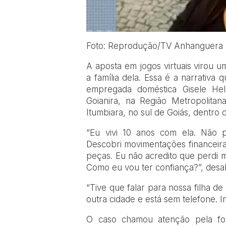
Foto: Reprodução/TV Anhanguera
A aposta em jogos virtuais virou u
a família dela. Essa é a narrativa
empregada doméstica Gisele He
Goianira, na Região Metropolitan
Itumbiara, no sul de Goiás, dentr
“Eu vivi 10 anos com ela. Não p
Descobri movimentações financeiras
peças. Eu não acredito que perdi m
Como eu vou ter confiança?”, desab
“Tive que falar para nossa filha d
outra cidade e está sem telefone. 
O caso chamou atenção pela fo