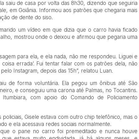
a saiu de casa por volta das 8h30, dizendo que seguiria
ale, em Goiânia. Informou aos patrões que chegaria mais
ação de dente do siso.
marido um vídeo em que dizia que o carro havia ficado
alho, mostrou onde o deixou e afirmou que pegaria uma
nsagem para ela, e ela nada, não me respondeu. Liguei e
 coisa errada’. Fui tentar falar com os patrões dela, não
 pelo Instagram, depois das 15h”, relatou Luan.
 saiu de forma voluntária. Ela pegou um ônibus até São
iro, e conseguiu uma carona até Palmas, no Tocantins.
m Itumbiara, com apoio do Comando de Policiamento
liciais, Gisele estava com outro chip telefônico, mas o
ando e ela acessava redes sociais normalmente.
 que o pane no carro foi premeditado e nunca houve
a que estava muito endividada, já há alguns meses, e