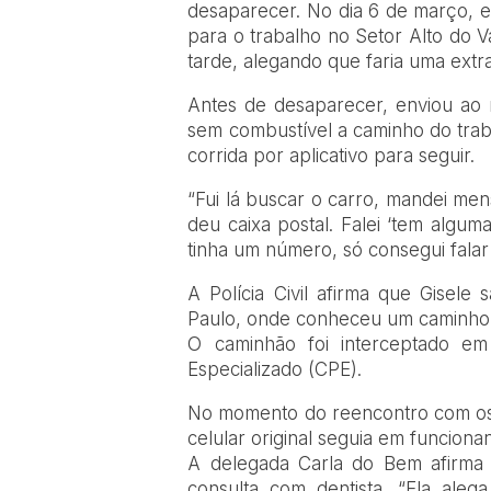
desaparecer. No dia 6 de março, el
para o trabalho no Setor Alto do V
tarde, alegando que faria uma extr
Antes de desaparecer, enviou ao 
sem combustível a caminho do trab
corrida por aplicativo para seguir.
“Fui lá buscar o carro, mandei me
deu caixa postal. Falei ‘tem alguma
tinha um número, só consegui falar
A Polícia Civil afirma que Gisele
Paulo, onde conheceu um caminhone
O caminhão foi interceptado e
Especializado (CPE).
No momento do reencontro com os po
celular original seguia em funcion
A delegada Carla do Bem afirma
consulta com dentista. “Ela aleg