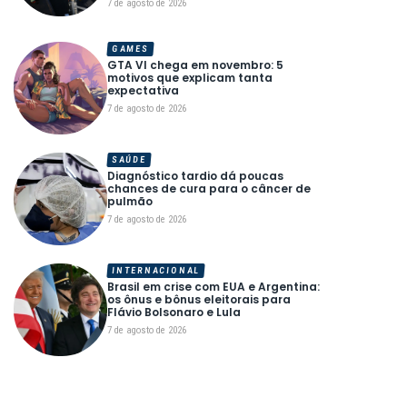
7 de agosto de 2026
GAMES
GTA VI chega em novembro: 5
motivos que explicam tanta
expectativa
7 de agosto de 2026
SAÚDE
Diagnóstico tardio dá poucas
chances de cura para o câncer de
pulmão
7 de agosto de 2026
INTERNACIONAL
Brasil em crise com EUA e Argentina:
os ônus e bônus eleitorais para
Flávio Bolsonaro e Lula
7 de agosto de 2026