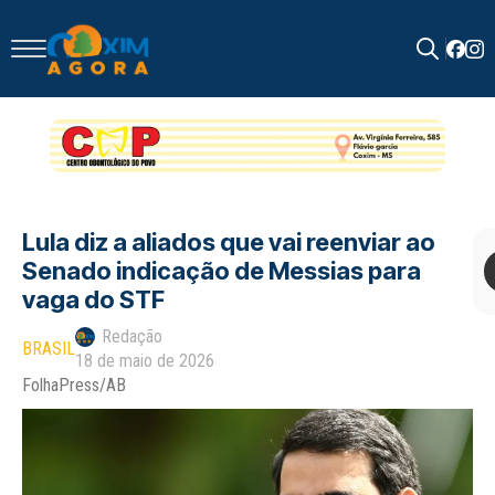
Search
for:
Lula diz a aliados que vai reenviar ao
Senado indicação de Messias para
vaga do STF
Redação
BRASIL
18 de maio de 2026
FolhaPress/AB