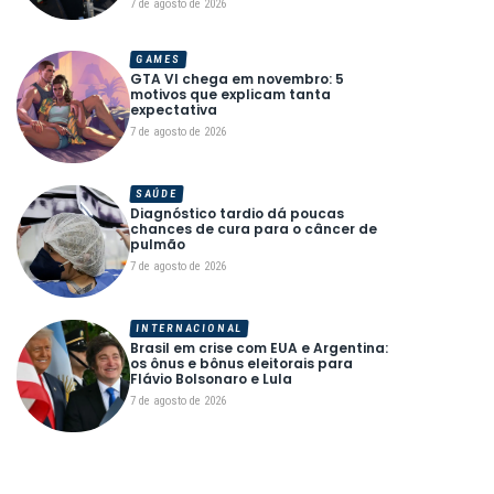
7 de agosto de 2026
GAMES
GTA VI chega em novembro: 5
motivos que explicam tanta
expectativa
7 de agosto de 2026
SAÚDE
Diagnóstico tardio dá poucas
chances de cura para o câncer de
pulmão
7 de agosto de 2026
INTERNACIONAL
Brasil em crise com EUA e Argentina:
os ônus e bônus eleitorais para
Flávio Bolsonaro e Lula
7 de agosto de 2026