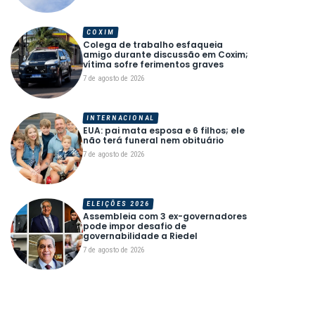
COXIM
Colega de trabalho esfaqueia
amigo durante discussão em Coxim;
vítima sofre ferimentos graves
7 de agosto de 2026
INTERNACIONAL
EUA: pai mata esposa e 6 filhos; ele
não terá funeral nem obituário
7 de agosto de 2026
ELEIÇÕES 2026
Assembleia com 3 ex-governadores
pode impor desafio de
governabilidade a Riedel
7 de agosto de 2026