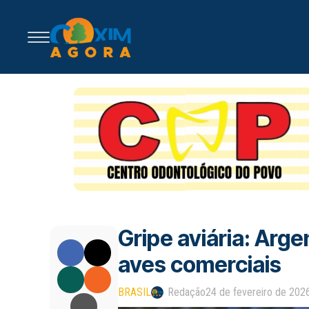
Gripe aviária: Arg
aves comerciais
BRASIL
Redação
24 de fevereiro de 202