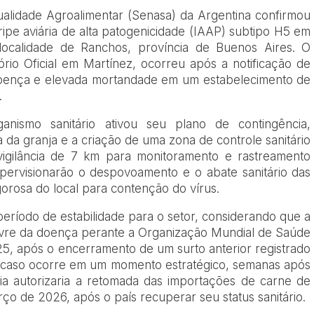
alidade Agroalimentar (Senasa) da Argentina confirmou
ipe aviária de alta patogenicidade (IAAP) subtipo H5 em
ocalidade de Ranchos, província de Buenos Aires. O
ório Oficial em Martínez, ocorreu após a notificação de
 doença e elevada mortandade em um estabelecimento de
.
nismo sanitário ativou seu plano de contingência,
a da granja e a criação de uma zona de controle sanitário
gilância de 7 km para monitoramento e rastreamento
supervisionarão o despovoamento e o abate sanitário das
gorosa do local para contenção do vírus.
eríodo de estabilidade para o setor, considerando que a
livre da doença perante a Organização Mundial de Saúde
, após o encerramento de um surto anterior registrado
o caso ocorre em um momento estratégico, semanas após
a autorizaria a retomada das importações de carne de
rço de 2026, após o país recuperar seu status sanitário.