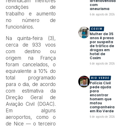
reivindicam melhores
arteriovenosa
com
condições de
aneurisma
trabalho e aumento
6 de agosto de 2026
no número de
funcionários.
COXIM
Mulher de 35
Na quinta-feira (3),
anos é presa
por suspeita
cerca de 933 voos
de tráfico de
drogas em
com destino ou
hotel de
origem na França
Coxim
foram cancelados, o
6 de agosto de 2026
equivalente a 10% do
total programado
RIO VERDE
Polícia Civil
para o dia, de acordo
pede ajuda
com estimativa da
para
encontrar
Direção Geral de
homem que
matou
Aviação Civil (DGAC).
companheira
Em alguns
em Rio Verde
aeroportos, como o
6 de agosto de 2026
de Nice — o terceiro