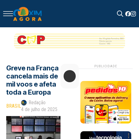
Search
for:
Greve na França
PUBLICIDADE
cancela mais de
mil voos e afeta
toda a Europa
Redação
BRASIL
4 de julho de 2025