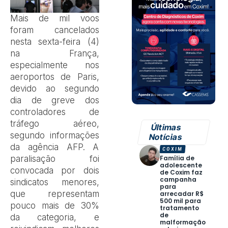
M
ais de mil voos
foram cancelados
nesta sexta-feira (4)
na França,
especialmente nos
aeroportos de Paris,
devido ao segundo
dia de greve dos
controladores de
tráfego aéreo,
Últimas
segundo informações
Notícias
da agência AFP. A
COXIM
paralisação foi
Família de
adolescente
convocada por dois
de Coxim faz
campanha
sindicatos menores,
para
que representam
arrecadar R$
500 mil para
pouco mais de 30%
tratamento
de
da categoria, e
malformação