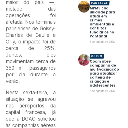
maior do país —,
PANTANAL
MPMS cria
metade das
unidade para
operações foi
atuar em
crimes
afetada. Nos terminais
ambientais e
parisienses de Roissy-
conflitos
fundiários no
Charles de Gaulle e
Pantanal
Orly, o impacto foi de
6 de agosto de 2026
cerca de 25%.
Juntos, eles
COXIM
movimentam cerca de
Coxim abre
campanha de
350 mil passageiros
multivacinação
para atualizar
por dia durante o
carteira de
verão.
crianças e
adolescentes
6 de agosto de 2026
Nesta sexta-feira, a
situação se agravou
nos aeroportos da
capital francesa, já
que a DGAC solicitou
às companhias aéreas