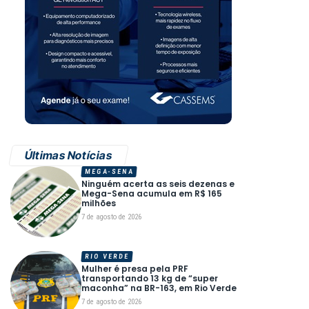
Últimas Notícias
MEGA-SENA
Ninguém acerta as seis dezenas e
Mega-Sena acumula em R$ 165
milhões
7 de agosto de 2026
RIO VERDE
Mulher é presa pela PRF
transportando 13 kg de “super
maconha” na BR-163, em Rio Verde
7 de agosto de 2026