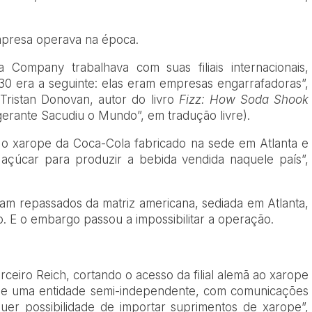
mpresa operava na época.
ompany trabalhava com suas filiais internacionais,
30 era a seguinte: elas eram empresas engarrafadoras”,
o Tristan Donovan, autor do livro
Fizz: How Soda Shook
igerante Sacudiu o Mundo”,
em tradução livre).
am o xarope da Coca-Cola fabricado na sede em Atlanta e
açúcar para produzir a bebida vendida naquele país”,
m repassados da matriz americana, sediada em Atlanta,
. E o embargo passou a impossibilitar a operação.
rceiro Reich, cortando o acesso da filial alemã ao xarope
se uma entidade semi-independente, com comunicações
uer possibilidade de importar suprimentos de xarope”,