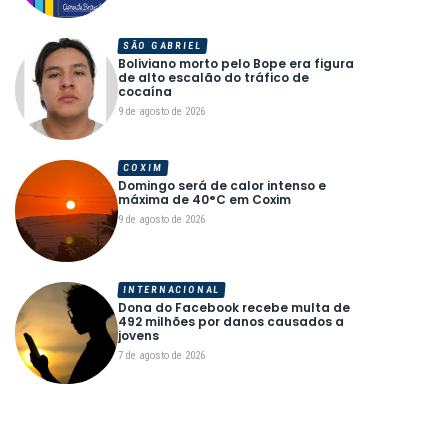
SÃO GABRIEL
Boliviano morto pelo Bope era figura
de alto escalão do tráfico de
cocaína
9 de agosto de 2026
COXIM
Domingo será de calor intenso e
máxima de 40°C em Coxim
9 de agosto de 2026
INTERNACIONAL
Dona do Facebook recebe multa de
492 milhões por danos causados a
jovens
7 de agosto de 2026