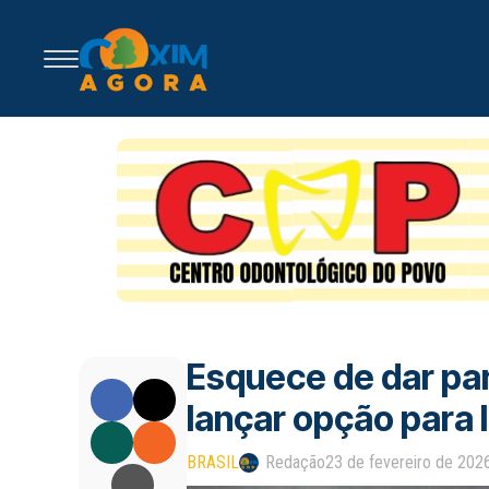
Esquece de dar p
lançar opção para 
BRASIL
Redação
23 de fevereiro de 202