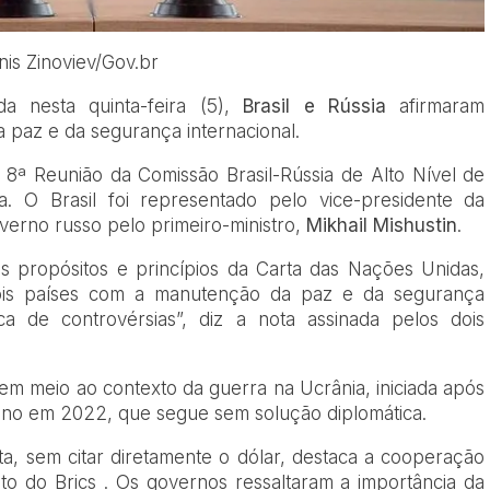
nis Zinoviev/Gov.br
a nesta quinta-feira (5),
Brasil e Rússia
afirmaram
paz e da segurança internacional.
8ª Reunião da Comissão Brasil-Rússia de Alto Nível de
a. O Brasil foi representado pelo vice-presidente da
verno russo pelo primeiro-ministro,
Mikhail Mishustin
.
s propósitos e princípios da Carta das Nações Unidas,
ois países com a manutenção da paz e da segurança
ica de controvérsias”, diz a nota assinada pelos dois
m meio ao contexto da guerra na Ucrânia, iniciada após
niano em 2022, que segue sem solução diplomática.
a, sem citar diretamente o dólar, destaca a cooperação
ito do Brics . Os governos ressaltaram a importância da