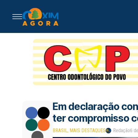
Em declaração conj
ter compromisso c
BRASIL
MAIS DESTAQUES
Redação
6 d