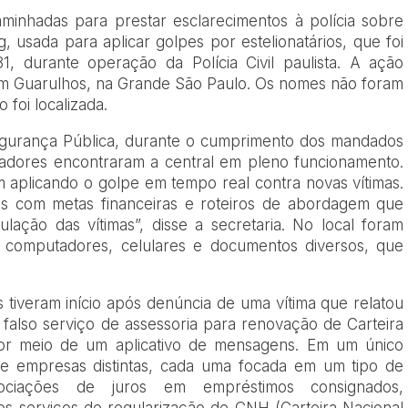
inhadas para prestar esclarecimentos à polícia sobre
, usada para aplicar golpes por estelionatários, que foi
 31, durante operação da Polícia Civil paulista. A ação
m Guarulhos, na Grande São Paulo. Os nomes não foram
 foi localizada.
egurança Pública, durante o cumprimento dos mandados
gadores encontraram a central em pleno funcionamento.
m aplicando o golpe em tempo real contra novas vítimas.
s com metas financeiras e roteiros de abordagem que
lação das vítimas”, disse a secretaria. No local foram
computadores, celulares e documentos diversos, que
s tiveram início após denúncia de uma vítima que relatou
 falso serviço de assessoria para renovação de Carteira
por meio de um aplicativo de mensagens. Em um único
e empresas distintas, cada uma focada em um tipo de
egociações de juros em empréstimos consignados,
os serviços de regularização de CNH (Carteira Nacional