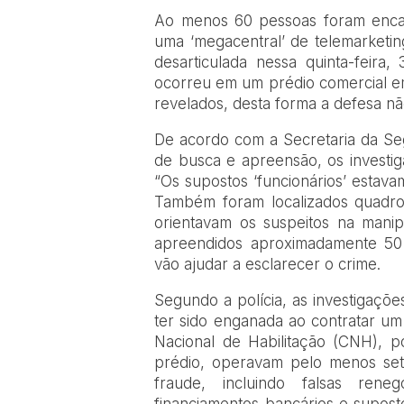
Ao menos 60 pessoas foram encam
uma ‘megacentral’ de telemarketing
desarticulada nessa quinta-feira,
ocorreu em um prédio comercial e
revelados, desta forma a defesa não
De acordo com a Secretaria da S
de busca e apreensão, os investi
“Os supostos ‘funcionários’ estava
Também foram localizados quadro
orientavam os suspeitos na manipu
apreendidos aproximadamente 50 
vão ajudar a esclarecer o crime.
Segundo a polícia, as investigaçõe
ter sido enganada ao contratar um
Nacional de Habilitação (CNH), 
prédio, operavam pelo menos set
fraude, incluindo falsas ren
financiamentos bancários e supost