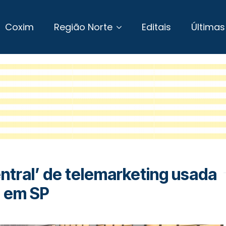
Coxim
Região Norte
Editais
Últimas
tral’ de telemarketing usada
s em SP