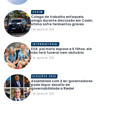
COXIM
Colega de trabalho esfaqueia
amigo durante discussão em Coxim;
vítima sofre ferimentos graves
7 de agosto de 2026
INTERNACIONAL
EUA: pai mata esposa e 6 filhos; ele
não terá funeral nem obituário
7 de agosto de 2026
ELEIÇÕES 2026
Assembleia com 3 ex-governadores
pode impor desafio de
governabilidade a Riedel
7 de agosto de 2026