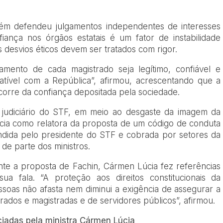
bém defendeu julgamentos independentes de interesses
iança nos órgãos estatais é um fator de instabilidade
is desvios éticos devem ser tratados com rigor.
amento de cada magistrado seja legítimo, confiável e
atível com a República”, afirmou, acrescentando que a
ecorre da confiança depositada pela sociedade.
 judiciário do STF, em meio ao desgaste da imagem da
cia como relatora da proposta de um código de conduta
endida pelo presidente do STF e cobrada por setores da
a de parte dos ministros.
te a proposta de Fachin, Cármen Lúcia fez referências
ua fala. “A proteção aos direitos constitucionais da
ssoas não afasta nem diminui a exigência de assegurar a
rados e magistradas e de servidores públicos”, afirmou.
iadas pela ministra Cármen Lúcia