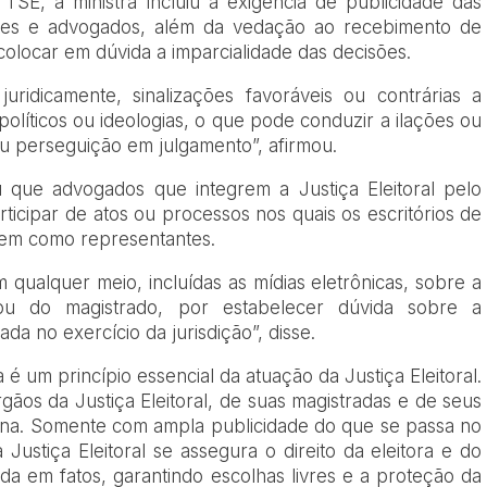
SE, a ministra incluiu a exigência de publicidade das
artes e advogados, além da vedação ao recebimento de
olocar em dúvida a imparcialidade das decisões.
uridicamente, sinalizações favoráveis ou contrárias a
políticos ou ideologias, o que pode conduzir a ilações ou
u perseguição em julgamento”, afirmou.
 que advogados que integrem a Justiça Eleitoral pelo
rticipar de atos ou processos nos quais os escritórios de
uem como representantes.
m qualquer meio, incluídas as mídias eletrônicas, sobre a
 ou do magistrado, por estabelecer dúvida sobre a
da no exercício da jurisdição”, disse.
é um princípio essencial da atuação da Justiça Eleitoral.
gãos da Justiça Eleitoral, de suas magistradas e de seus
ana. Somente com ampla publicidade do que se passa no
 Justiça Eleitoral se assegura o direito da eleitora e do
da em fatos, garantindo escolhas livres e a proteção da