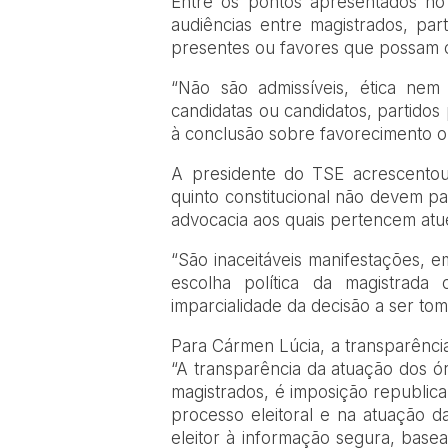
Entre os pontos apresentados no T
audiências entre magistrados, p
presentes ou favores que possam c
“Não são admissíveis, ética nem j
candidatas ou candidatos, partidos 
à conclusão sobre favorecimento o
A presidente do TSE acrescentou
quinto constitucional não devem pa
advocacia aos quais pertencem at
“São inaceitáveis manifestações, e
escolha política da magistrada
imparcialidade da decisão a ser toma
Para Cármen Lúcia, a transparência 
“A transparência da atuação dos ór
magistrados, é imposição republic
processo eleitoral e na atuação da
eleitor à informação segura, basea