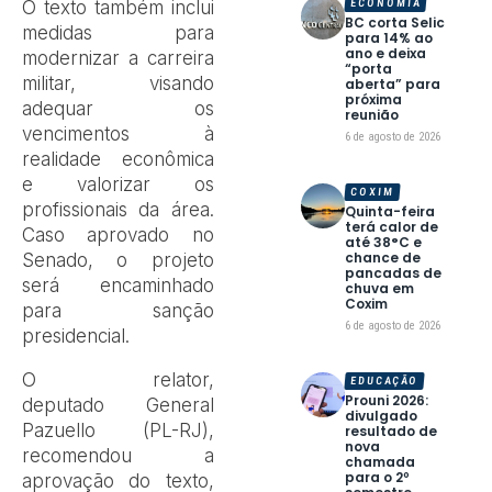
O texto também inclui
ECONOMIA
BC corta Selic
medidas para
para 14% ao
ano e deixa
modernizar a carreira
“porta
militar, visando
aberta” para
próxima
adequar os
reunião
vencimentos à
6 de agosto de 2026
realidade econômica
e valorizar os
COXIM
profissionais da área.
Quinta-feira
terá calor de
Caso aprovado no
até 38°C e
chance de
Senado, o projeto
pancadas de
será encaminhado
chuva em
Coxim
para sanção
6 de agosto de 2026
presidencial.
O relator,
EDUCAÇÃO
Prouni 2026:
deputado General
divulgado
Pazuello (PL-RJ),
resultado de
nova
recomendou a
chamada
para o 2º
aprovação do texto,