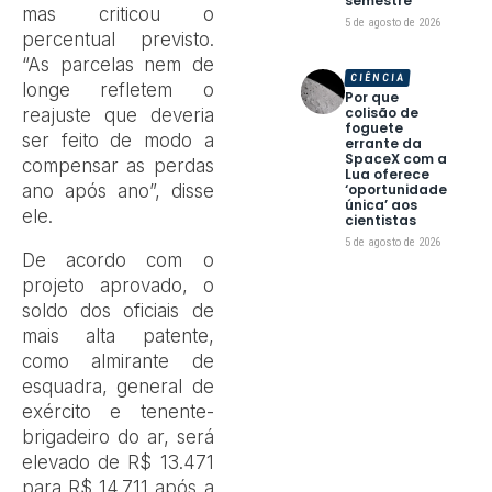
semestre
mas criticou o
5 de agosto de 2026
percentual previsto.
“As parcelas nem de
CIÊNCIA
longe refletem o
Por que
colisão de
reajuste que deveria
foguete
ser feito de modo a
errante da
SpaceX com a
compensar as perdas
Lua oferece
ano após ano”, disse
‘oportunidade
única’ aos
ele.
cientistas
5 de agosto de 2026
De acordo com o
projeto aprovado, o
soldo dos oficiais de
mais alta patente,
como almirante de
esquadra, general de
exército e tenente-
brigadeiro do ar, será
elevado de R$ 13.471
para R$ 14.711 após a