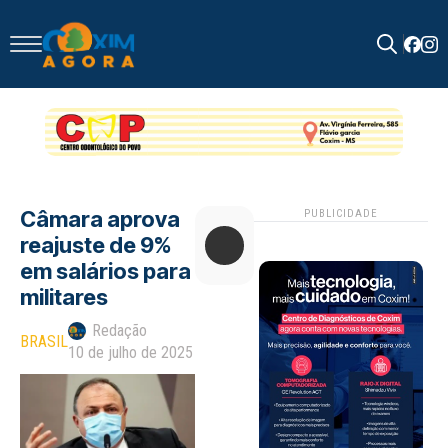
Search
for:
Câmara aprova
PUBLICIDADE
reajuste de 9%
em salários para
militares
Redação
BRASIL
10 de julho de 2025