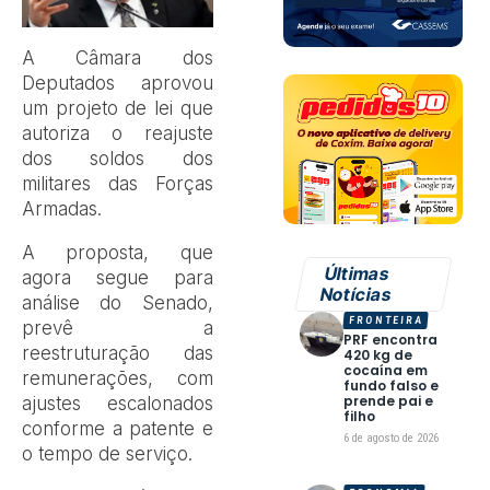
A Câmara dos
Deputados aprovou
um projeto de lei que
autoriza o reajuste
dos soldos dos
militares das Forças
Armadas.
A proposta, que
Últimas
agora segue para
Notícias
análise do Senado,
FRONTEIRA
prevê a
PRF encontra
reestruturação das
420 kg de
cocaína em
remunerações, com
fundo falso e
prende pai e
ajustes escalonados
filho
conforme a patente e
6 de agosto de 2026
o tempo de serviço.