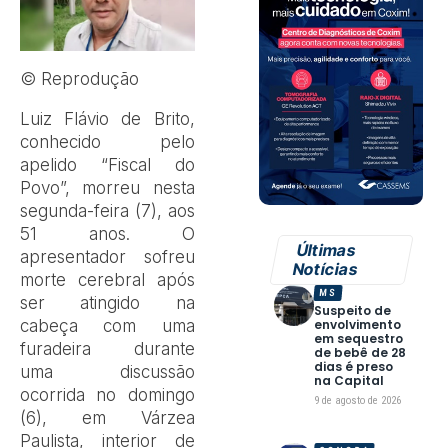
© Reprodução
L
uiz Flávio de Brito,
conhecido pelo
apelido “Fiscal do
Povo”, morreu nesta
segunda-feira (7), aos
51 anos. O
Últimas
apresentador sofreu
Notícias
morte cerebral após
MS
ser atingido na
Suspeito de
cabeça com uma
envolvimento
em sequestro
furadeira durante
de bebê de 28
dias é preso
uma discussão
na Capital
ocorrida no domingo
9 de agosto de 2026
(6), em Várzea
Paulista, interior de