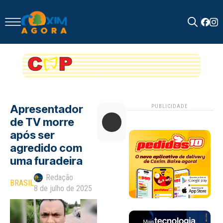
Search
for:
Apresentador
PUBLICIDADE
de TV morre
após ser
agredido com
uma furadeira
Redação
BRASIL
8 de julho de 2025