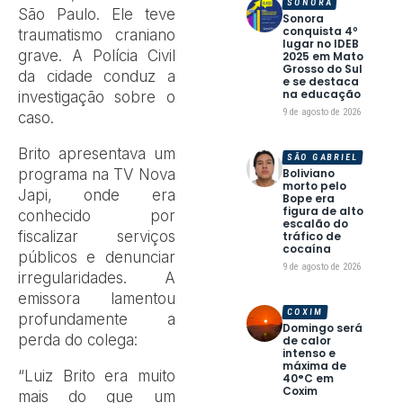
SONORA
São Paulo. Ele teve
Sonora
conquista 4º
traumatismo craniano
lugar no IDEB
grave. A Polícia Civil
2025 em Mato
Grosso do Sul
da cidade conduz a
e se destaca
na educação
investigação sobre o
9 de agosto de 2026
caso.
Brito apresentava um
SÃO GABRIEL
programa na TV Nova
Boliviano
morto pelo
Japi, onde era
Bope era
figura de alto
conhecido por
escalão do
fiscalizar serviços
tráfico de
cocaína
públicos e denunciar
9 de agosto de 2026
irregularidades. A
emissora lamentou
COXIM
profundamente a
Domingo será
perda do colega:
de calor
intenso e
máxima de
“Luiz Brito era muito
40°C em
Coxim
mais do que um