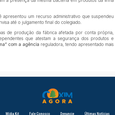
am a presença da mesma bactéria em produtos da linha
ê apresentou um recurso administrativo que suspendeu
isa até o julgamento final do colegiado.
nhas de produção da fábrica afetada por conta própria,
dependentes que atestam a segurança dos produtos e
ma” com a agência
reguladora, tendo apresentado mais
Mídia Kit
Fale Conosco
Denuncie
Últimas Notícias