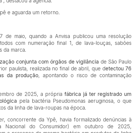
a”, destacou a agência.
Ypê e aguarda um retorno.
ia 7 de maio, quando a Anvisa publicou uma resolução
todos com numeração final 1, de lava-louças, sabões
es da marca.
lização conjunta com órgãos de vigilância
de São Paulo
or paulista, realizada no final de abril, que d
etectou 76
cas da produção
, apontando o risco de contaminação
ovembro de 2025, a própria
fábrica já ter registrado um
ológica
pela bactéria Pseudomonas aeruginosa, o que
os da linha de lava-roupas na época.
ver, concorrente da Ypê, havia formalizado denúncias à
ia Nacional do Consumidor) em outubro de 2025,