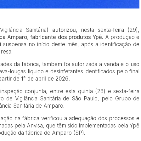
igilância Sanitária)
autorizou
, nesta sexta-feira (29),
ica Amparo
,
fabricante dos produtos Ypê.
A produção e
i suspensa no início deste mês, após a identificação de
resa.
dades da fábrica, também foi autorizada a venda e o uso
va-louças líquido e desinfetantes identificados pelo final
artir de 1° de abril de 2026
.
speção conjunta, entre esta quinta (28) e sexta-feira
tro de Vigilância Sanitária de São Paulo, pelo Grupo de
lância Sanitária de Amparo.
ização na fábrica verificou a adequação dos processos e
inadas pela Anvisa, que têm sido implementadas pela Ypê
odução da fábrica de Amparo (SP).