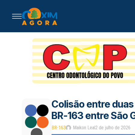
Colisão entre duas
BR-163 entre São G
BR-163
Maikon Leal
2 de julho de 2026