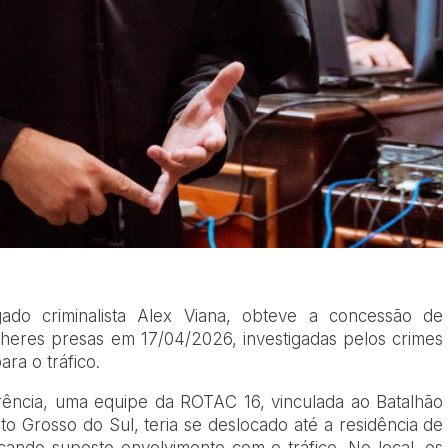
ado criminalista Alex Viana, obteve a concessão de
lheres presas em 17/04/2026, investigadas pelos crimes
ara o tráfico.
ência, uma equipe da ROTAC 16, vinculada ao Batalhão
to Grosso do Sul, teria se deslocado até a residência de