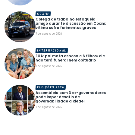
COXIM
Colega de trabalho esfaqueia
amigo durante discussão em Coxim;
vítima sofre ferimentos graves
7 de agosto de 2026
INTERNACIONAL
EUA: pai mata esposa e 6 filhos; ele
não terá funeral nem obituário
7 de agosto de 2026
ELEIÇÕES 2026
Assembleia com 3 ex-governadores
pode impor desafio de
governabilidade a Riedel
7 de agosto de 2026