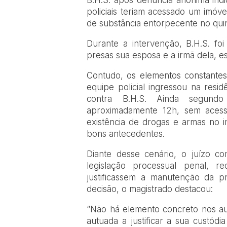
B.H.S. após denúncia anônima indi
policiais teriam acessado um imóvel 
de substância entorpecente no quin
Durante a intervenção, B.H.S. foi
presas sua esposa e a irmã dela, es
Contudo, os elementos constantes 
equipe policial ingressou na resi
contra B.H.S. Ainda segundo
aproximadamente 12h, sem acess
existência de drogas e armas no i
bons antecedentes.
Diante desse cenário, o juízo c
legislação processual penal, 
justificassem a manutenção da p
decisão, o magistrado destacou:
“Não há elemento concreto nos auto
autuada a justificar a sua custódi