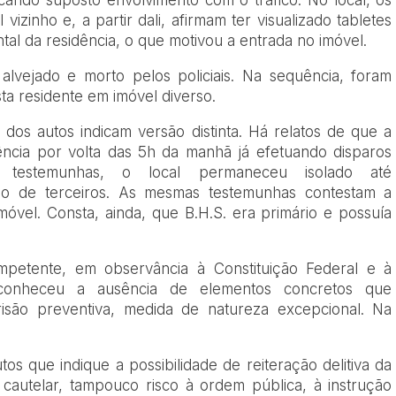
cando suposto envolvimento com o tráfico. No local, os
vizinho e, a partir dali, afirmam ter visualizado tabletes
tal da residência, o que motivou a entrada no imóvel.
 alvejado e morto pelos policiais. Na sequência, foram
ta residente em imóvel diverso.
dos autos indicam versão distinta. Há relatos de que a
dência por volta das 5h da manhã já efetuando disparos
 testemunhas, o local permaneceu isolado até
o de terceiros. As mesmas testemunhas contestam a
móvel. Consta, ainda, que B.H.S. era primário e possuía
ompetente, em observância à Constituição Federal e à
reconheceu a ausência de elementos concretos que
risão preventiva, medida de natureza excepcional. Na
s que indique a possibilidade de reiteração delitiva da
a cautelar, tampouco risco à ordem pública, à instrução