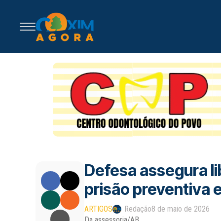
Defesa assegura li
prisão preventiva 
ARTIGOS
Redação
8 de maio de 2026
Da assessoria/AB