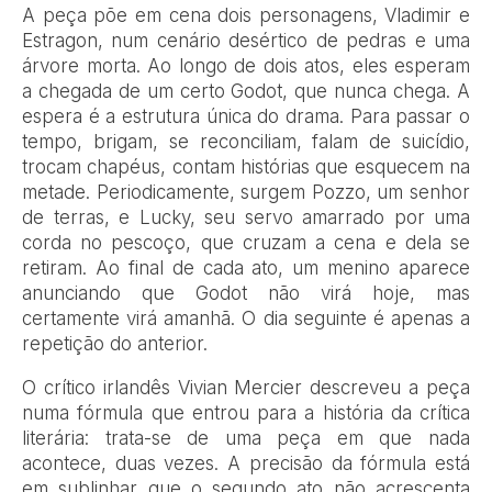
A peça põe em cena dois personagens, Vladimir e
Estragon, num cenário desértico de pedras e uma
árvore morta. Ao longo de dois atos, eles esperam
a chegada de um certo Godot, que nunca chega. A
espera é a estrutura única do drama. Para passar o
tempo, brigam, se reconciliam, falam de suicídio,
trocam chapéus, contam histórias que esquecem na
metade. Periodicamente, surgem Pozzo, um senhor
de terras, e Lucky, seu servo amarrado por uma
corda no pescoço, que cruzam a cena e dela se
retiram. Ao final de cada ato, um menino aparece
anunciando que Godot não virá hoje, mas
certamente virá amanhã. O dia seguinte é apenas a
repetição do anterior.
O crítico irlandês Vivian Mercier descreveu a peça
numa fórmula que entrou para a história da crítica
literária: trata-se de uma peça em que nada
acontece, duas vezes. A precisão da fórmula está
em sublinhar que o segundo ato não acrescenta