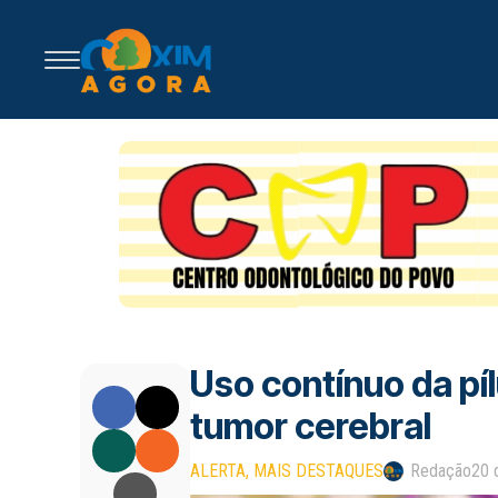
Uso contínuo da píl
tumor cerebral
ALERTA
MAIS DESTAQUES
Redação
20 