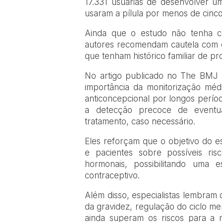
17.331 usuárias de desenvolver um
usaram a pílula por menos de cinco 
Ainda que o estudo não tenha c
autores recomendam cautela com o
que tenham histórico familiar de p
No artigo publicado no The BMJ (B
importância da monitorização mé
anticoncepcional por longos perí
a detecção precoce de eventuais
tratamento, caso necessário.
Eles reforçam que o objetivo do e
e pacientes sobre possíveis ris
hormonais, possibilitando uma e
contraceptivo.
Além disso, especialistas lembram
da gravidez, regulação do ciclo m
ainda superam os riscos para a 