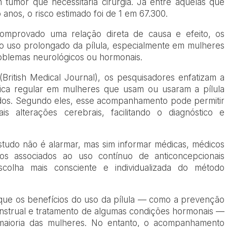
 tumor que necessitaria cirurgia. Já entre aquelas que
anos, o risco estimado foi de 1 em 67.300.
omprovado uma relação direta de causa e efeito, os
 uso prolongado da pílula, especialmente em mulheres
roblemas neurológicos ou hormonais.
ritish Medical Journal), os pesquisadores enfatizam a
dica regular em mulheres que usam ou usaram a pílula
odos. Segundo eles, esse acompanhamento pode permitir
 alterações cerebrais, facilitando o diagnóstico e
studo não é alarmar, mas sim informar médicas, médicos
cos associados ao uso contínuo de anticoncepcionais
scolha mais consciente e individualizada do método
 que os benefícios do uso da pílula — como a prevenção
enstrual e tratamento de algumas condições hormonais —
maioria das mulheres. No entanto, o acompanhamento